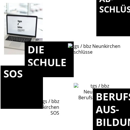
SCHLÜ
DIE
SCHULE
SOS
BERUF
AUS-
BILDU