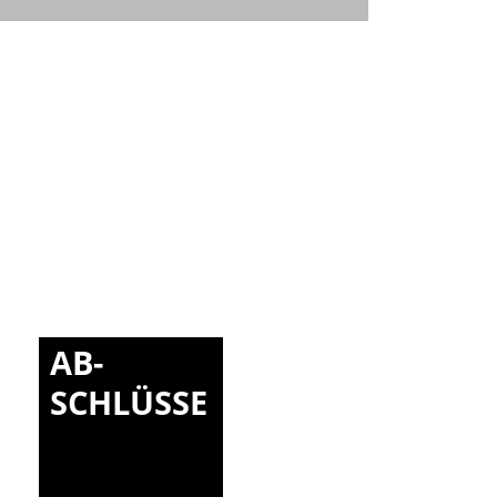
ort
Tec
AB-
SCHLÜSSE