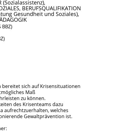
Sozialassistenz),
OZIALES, BERUFSQUALIFIKATION
htung Gesundheit und Soziales),
PÄDAGOGIK
S BBZ)
BZ)
bereitet sich auf Krisensituationen
ößtmögliches Maß
rleisten zu können.
keiten des Krisenteams dazu
ma aufrechtzuerhalten, welches
onierende Gewaltprävention ist.
er: