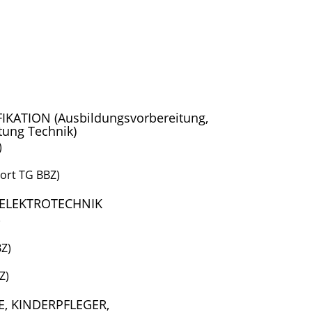
KATION (Ausbildungsvorbereitung,
tung Technik)
)
dort TG BBZ)
 ELEKTROTECHNIK
)
BZ)
Z)
, KINDERPFLEGER,