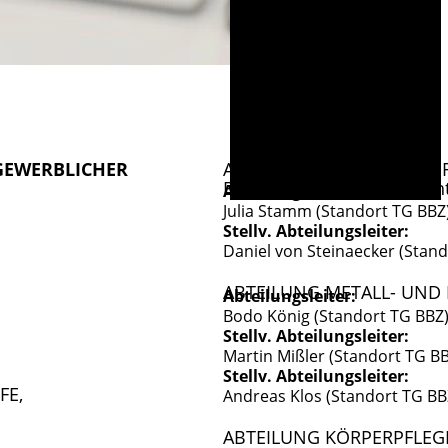
GEWERBLICHER
ABTEILUNG BERUFSQUALIFI
Berufsfachschule Fachrich
Abteilungsleiterin:
Julia Stamm (Standort TG BBZ
Stellv. Abteilungsleiter:
Daniel von Steinaecker (Stan
ABTEILUNG METALL- UND
Abteilungsleiter:
Bodo König (Standort TG BBZ
Stellv. Abteilungsleiter:
Martin Mißler (Standort TG B
Stellv. Abteilungsleiter:
FE,
Andreas Klos (Standort TG BB
ABTEILUNG KÖRPERPFLEGE