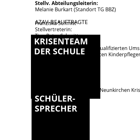
Stellv. Abteilungsleiterin:
Melanie Burkart (Standort TG BBZ)
AZAV-BEAUFTRAGTE
Franziska Schmitt
Stellvertreterin:
Tina Petry-Schmitt
KRISENTEAM
(Stand: 1.8.2026)
Informationen zur AZAV – Qualifizierten 
DER SCHULE
zur/zum staatlich anerkannten Kinderpfleger
SCHÜLER-
SPRECHER