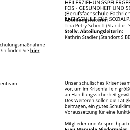
HEILERZIEHUNGSPFLERGER (
FOS - GESUNDHEIT UND S
(Berufsfachschule Fachric
FACHSCHULE FÜR SOZIAL
Abteilungsleiterin:
Tina Petry-Schmitt (Standort 
Stellv. Abteilungsleiterin:
Kathrin Stadler (Standort S B
Umschulungsmaßnahme
/in finden Sie
hier
.
Unser schulisches Krisenteam 
vor, um im Krisenfall ein gr
an Handlungssicherheit gewäh
Des Weiteren sollen die Tätig
beitragen, ein gutes Schulkli
Voraussetzung für eine funkti
Mitglieder und Ansprechpartn
Frau Manuela Niedermeier