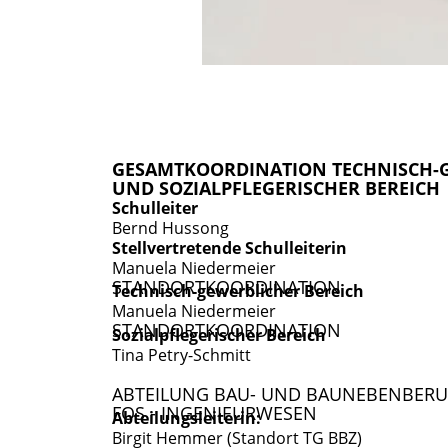
GESAMTKOORDINATION TECHNISCH-
UND SOZIALPFLEGERISCHER BEREICH
Schulleiter
Bernd Hussong
Stellvertretende Schulleiterin
Manuela Niedermeier
STANDORTKOORDINATION
Technisch-gewerblicher Bereich
Manuela Niedermeier
STANDORTKOORDINATION
Sozialpflegerischer Bereich
Tina Petry-Schmitt
ABTEILUNG BAU- UND BAUNEBENBERU
FOS - INGENIEURWESEN
Abteilungsleiterin:
Birgit Hemmer (Standort TG BBZ)