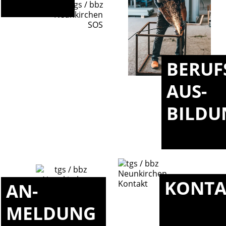
BERUF
AUS-
BILDU
KONTA
AN-
MELDUNG