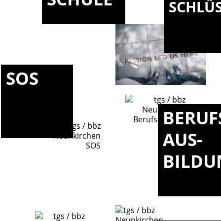
SCHLÜ
SOS
BERUF
AUS-
BILDU