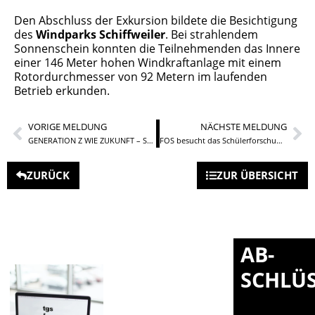
Den Abschluss der Exkursion bildete die Besichtigung
des
Windparks Schiffweiler
. Bei strahlendem
Sonnenschein konnten die Teilnehmenden das Innere
einer 146 Meter hohen Windkraftanlage mit einem
Rotordurchmesser von 92 Metern im laufenden
Betrieb erkunden.
VORIGE MELDUNG
NÄCHSTE MELDUNG
GENERATION Z WIE ZUKUNFT – Stark, gesund und resilient in die Zukunft
FOS besucht das Schülerforschungs- und Technikzentrum (SFTZ) am MINT Campus
ZURÜCK
ZUR ÜBERSICHT
AB-
SCHLÜ