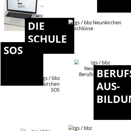
DIE
SCHULE
SOS
BERUF
AUS-
BILDU