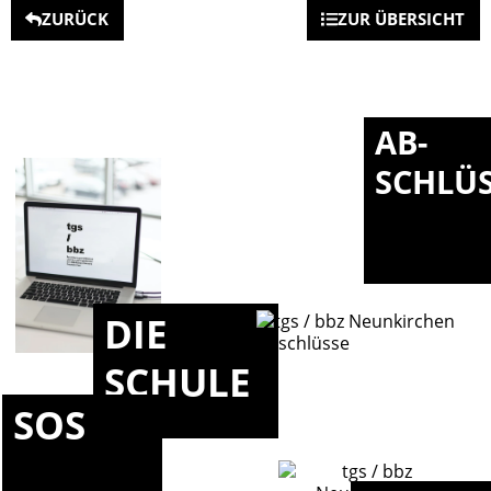
ZURÜCK
ZUR ÜBERSICHT
AB-
SCHLÜ
DIE
SCHULE
SOS