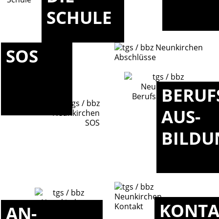
SCHULE
SOS
BERUF
AUS-
BILDU
KONTA
AN-