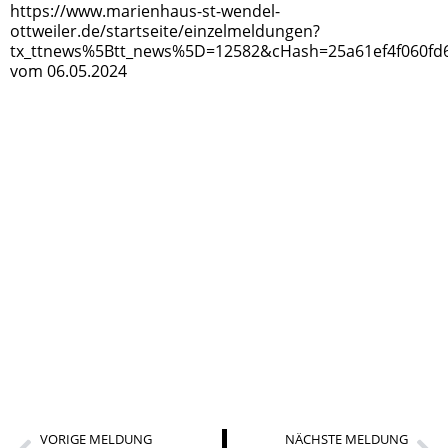
https://www.marienhaus-st-wendel-
ottweiler.de/startseite/einzelmeldungen?
tx_ttnews%5Btt_news%5D=12582&cHash=25a61ef4f060fd
vom 06.05.2024
VORIGE MELDUNG
NÄCHSTE MELDUNG