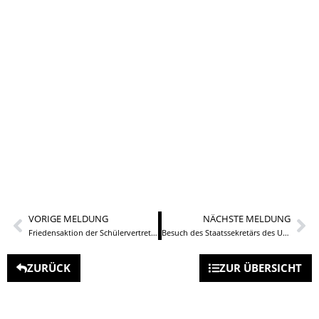
VORIGE MELDUNG
NÄCHSTE MELDUNG
Friedensaktion der Schülervertretung am TGS BBZ NK
Besuch des Staatssekretärs des Umweltministeriums
ZURÜCK
ZUR ÜBERSICHT