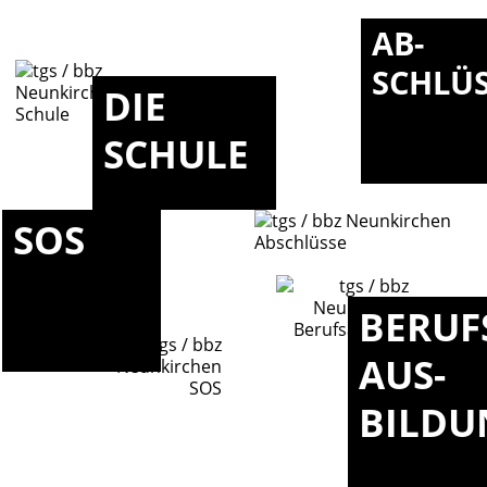
AB-
SCHLÜ
DIE
SCHULE
SOS
BERUF
AUS-
BILDU