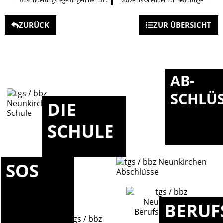
Absonderungsregelungen bei positiven Corona-Testergebnissen
Adventskalender für Bedürftige
ZURÜCK
ZUR ÜBERSICHT
AB-
SCHLÜ
DIE
SCHULE
SOS
BERUF