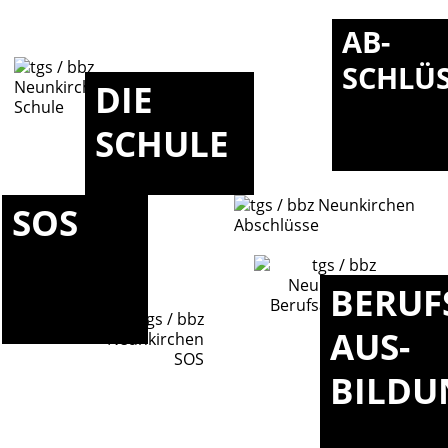
AB-
SCHLÜ
DIE
SCHULE
SOS
BERUF
AUS-
BILDU