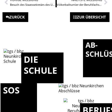
Besuch des Staatssekretärs des Umweltministeriums
Völkerballturnier der Berufsfachschulen des TGS BBZ Neunkirchen
ZURÜCK
ZUR ÜBERSICHT
AB-
SCHLÜ
DIE
SCHULE
SOS
BERUF