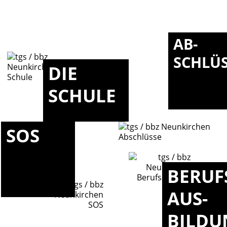
AB-
SCHLÜ
DIE
SCHULE
SOS
BERUF
AUS-
BILDU