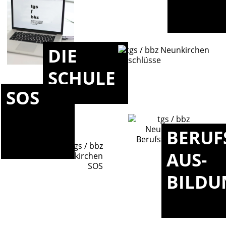
DIE
SCHULE
SOS
BERUF
AUS-
BILDU