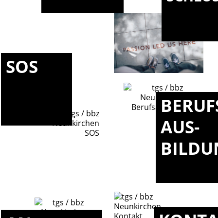
SOS
BERUF
AUS-
BILDU