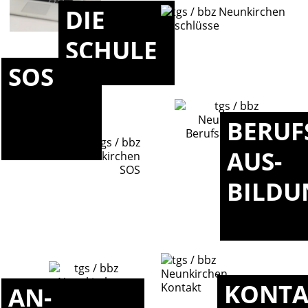
DIE
SCHULE
SOS
BERUF
AUS-
BILDU
KONTA
AN-